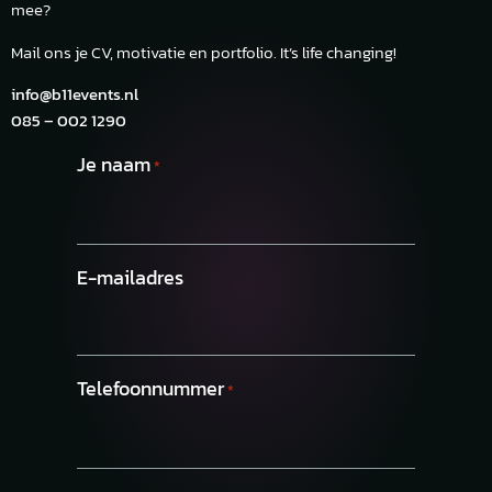
mee?
Mail ons je CV, motivatie en portfolio. It’s life changing!
info@b11events.nl
085 –
002 1290
Je naam
*
E-mailadres
Telefoonnummer
*