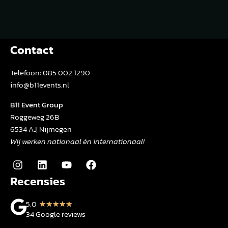
Contact
Telefoon:
085 002 1290
info@b11events.nl
B11 Event Group
Roggeweg 26B
6534 AJ, Nijmegen
Wij werken nationaal én internationaal!
Recensies
5.0
★
★
★
★
★
34 Google reviews