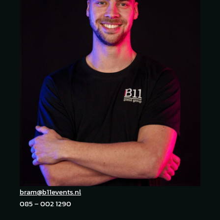
bram@b11events.nl
085 – 002 1290