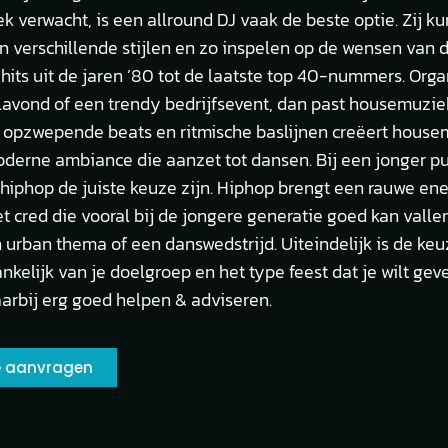
ek verwacht, is een allround DJ vaak de beste optie. Zij 
n verschillende stijlen en zo inspelen op de wensen van d
hits uit de jaren ’80 tot de laatste top 40-nummers. Orga
ilavond of een trendy bedrijfsevent, dan past housemuziek
jn opzwepende beats en ritmische baslijnen creëert hous
derne ambiance die aanzet tot dansen. Bij een jonger pu
hiphop de juiste keuze zijn. Hiphop brengt een rauwe en
t cred die vooral bij de jongere generatie goed kan vallen
n urban thema of een danswedstrijd. Uiteindelijk is de ke
nkelijk van je doelgroep en het type feest dat je wilt gev
aarbij erg goed helpen & adviseren.
te aanvragen