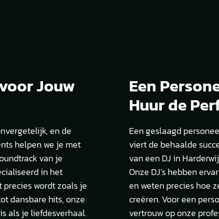
 voor Jouw
Een Persone
Huur de Perf
nvergetelijk, en de
Een geslaagd personeel
vents helpen we je met
viert de behaalde succe
soundtrack van je
van een DJ in Harderwij
cialiseerd in het
Onze DJ’s hebben ervar
t precies wordt zoals je
en weten precies hoe z
tot dansbare hits, onze
creëren. Voor een pers
 als je liefdesverhaal.
vertrouw op onze profe