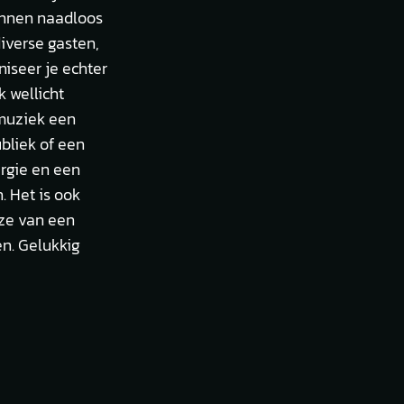
kunnen naadloos
iverse gasten,
niseer je echter
 wellicht
emuziek een
bliek of een
ergie en een
. Het is ook
uze van een
en. Gelukkig