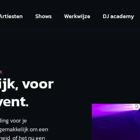
Artiesten
Shows
Werkwijze
DJ academy
K
jk, voor
vent.
ing voor je
 gemakkelijk om een
heid, of het nu een