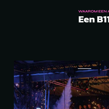
WAAROM EEN A
Een B11