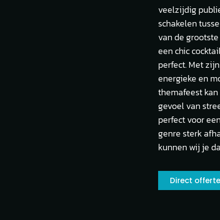
veelzijdig publi
schakelen tusse
van de grootste 
een chic cockta
perfect. Met zi
energieke en mo
themafeest kan 
gevoel van stree
perfect voor ee
genre sterk afha
kunnen wij je d
Direct offer