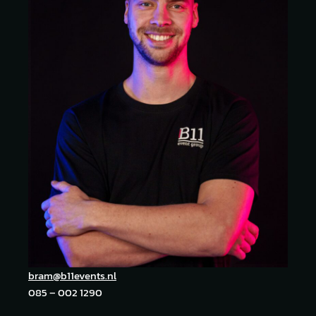
bram@b11events.nl
085 – 002 1290