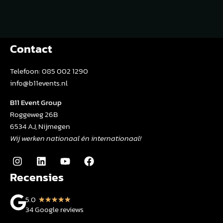
Contact
Telefoon:
085 002 1290
info@b11events.nl
B11 Event Group
Roggeweg 26B
6534 AJ, Nijmegen
Wij werken nationaal én internationaal!
Recensies
5.0
★
★
★
★
★
34 Google reviews