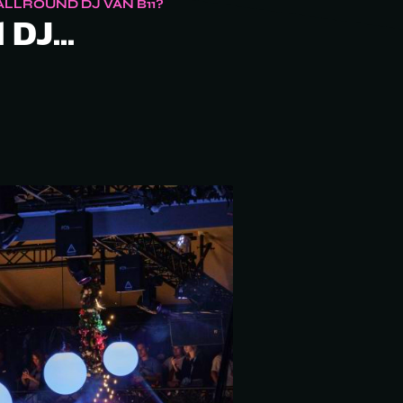
LLROUND DJ VAN B11?
 DJ...