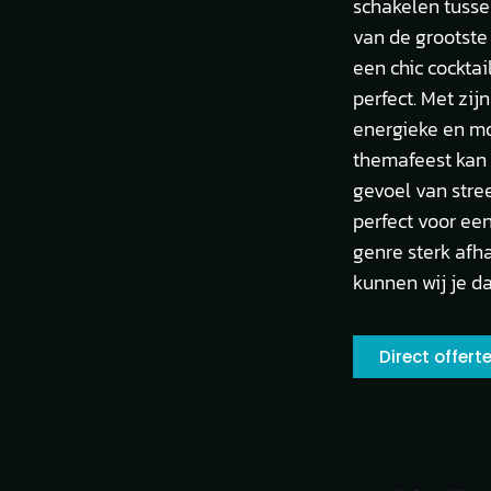
schakelen tusse
van de grootste 
een chic cockta
perfect. Met zi
energieke en mo
themafeest kan 
gevoel van stree
perfect voor ee
genre sterk afha
kunnen wij je d
Direct offer