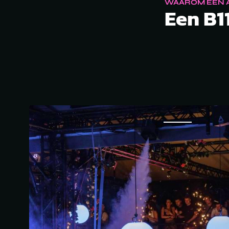
WAAROM EEN A
Een B11