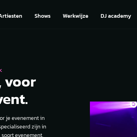
Artiesten
Shows
Werkwijze
DJ academy
K
, voor
vent.
or je evenement in
pecialiseerd zijn in
k soort evenement.