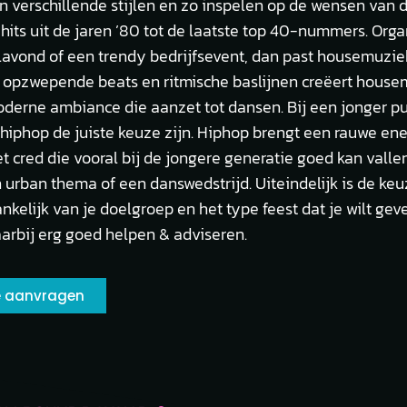
n verschillende stijlen en zo inspelen op de wensen van d
hits uit de jaren ’80 tot de laatste top 40-nummers. Orga
ilavond of een trendy bedrijfsevent, dan past housemuziek
jn opzwepende beats en ritmische baslijnen creëert hous
derne ambiance die aanzet tot dansen. Bij een jonger pu
hiphop de juiste keuze zijn. Hiphop brengt een rauwe en
t cred die vooral bij de jongere generatie goed kan vallen
n urban thema of een danswedstrijd. Uiteindelijk is de ke
nkelijk van je doelgroep en het type feest dat je wilt gev
aarbij erg goed helpen & adviseren.
te aanvragen