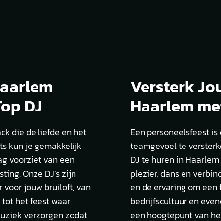
Haarlem
Versterk Jo
Top DJ
Haarlem met
ack die de liefde en het
Een personeelsfeest is
ts kun je gemakkelijk
teamgevoel te versterk
ag voorziet van een
DJ te huren in Haarlem 
ting. Onze DJ’s zijn
plezier, dans en verbin
 voor jouw bruiloft, van
en de ervaring om een 
tot het feest waar
bedrijfscultuur en eve
muziek verzorgen zodat
een hoogtepunt van het