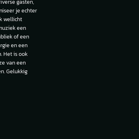
iverse gasten,
niseer je echter
 wellicht
emuziek een
bliek of een
ergie en een
. Het is ook
uze van een
en. Gelukkig