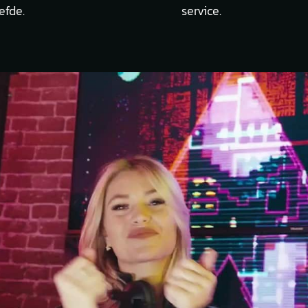
efde.
service.