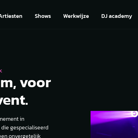
Artiesten
Shows
Werkwijze
DJ academy
K
am, voor
vent.
enement in
 die gespecialiseerd
een onvergetelijk