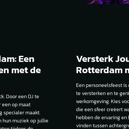
dam: Een
Versterk Jo
en met de
Rotterdam 
Een personeelsfeest is
te versterken en te gen
ck. Door een DJ te
werkomgeving. Kies voo
or een op maat
die een sfeer creëert w
g specialer maakt.
hebben de ervaring en 
 hun muziek op jullie
vinden tussen achterg
ten tijdens de