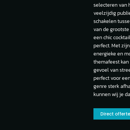
selecteren van h
veelzijdig publi
schakelen tusse
van de grootste 
een chic cockta
perfect. Met zi
energieke en mo
themafeest kan 
gevoel van stree
perfect voor ee
genre sterk afha
kunnen wij je d
Direct offer