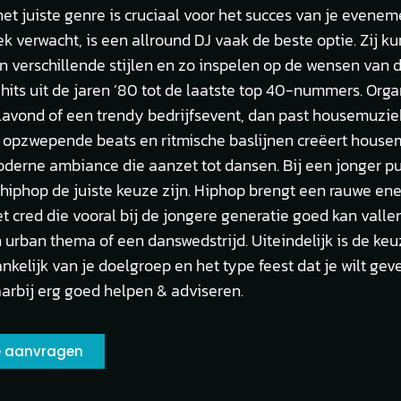
et juiste genre is cruciaal voor het succes van je eveneme
ek verwacht, is een allround DJ vaak de beste optie. Zij 
n verschillende stijlen en zo inspelen op de wensen van d
hits uit de jaren ’80 tot de laatste top 40-nummers. Orga
ilavond of een trendy bedrijfsevent, dan past housemuziek
jn opzwepende beats en ritmische baslijnen creëert hous
derne ambiance die aanzet tot dansen. Bij een jonger pu
hiphop de juiste keuze zijn. Hiphop brengt een rauwe en
t cred die vooral bij de jongere generatie goed kan vallen
n urban thema of een danswedstrijd. Uiteindelijk is de ke
nkelijk van je doelgroep en het type feest dat je wilt gev
aarbij erg goed helpen & adviseren.
te aanvragen