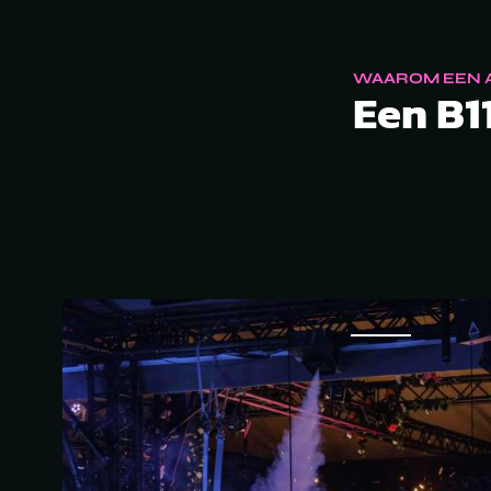
WAAROM EEN A
Een B11