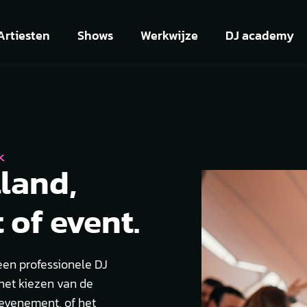
Artiesten
Shows
Werkwijze
DJ academy
K
land,
 of event.
een professionele DJ
 het kiezen van de
 evenement, of het