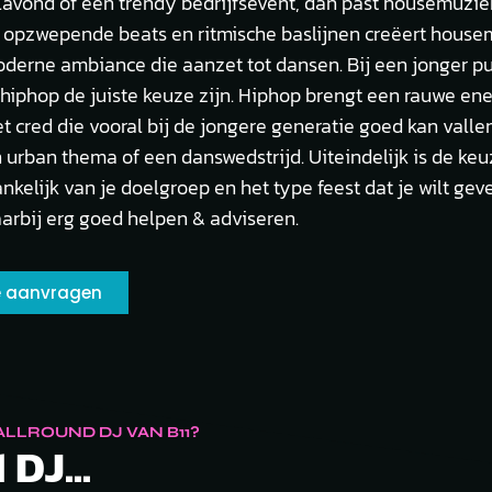
ilavond of een trendy bedrijfsevent, dan past housemuziek
jn opzwepende beats en ritmische baslijnen creëert hous
derne ambiance die aanzet tot dansen. Bij een jonger pu
hiphop de juiste keuze zijn. Hiphop brengt een rauwe en
t cred die vooral bij de jongere generatie goed kan vallen
n urban thema of een danswedstrijd. Uiteindelijk is de ke
nkelijk van je doelgroep en het type feest dat je wilt gev
aarbij erg goed helpen & adviseren.
te aanvragen
LLROUND DJ VAN B11?
 DJ...