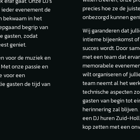
k eraf gaat. Onze DJ’s
precies hoe ze de juist
or ieder evenement de
onbezorgd kunnen geni
een bekwaam in het
iepgaand begrip van
Wij garanderen dat jull
e gasten, zodat
intieme bijeenkomst of
est geniet.
succes wordt. Door sam
met een team dat ervar
en voor de muziek en
memorabele evenemente
 Met onze passie en
wilt organiseren of jul
e voor een
team neemt al het werk
ie gasten de tijd van
technische aspecten zoa
gasten van begin tot ei
herinnering zal blijven.
een DJ huren Zuid-Hollan
kop zetten met een onve