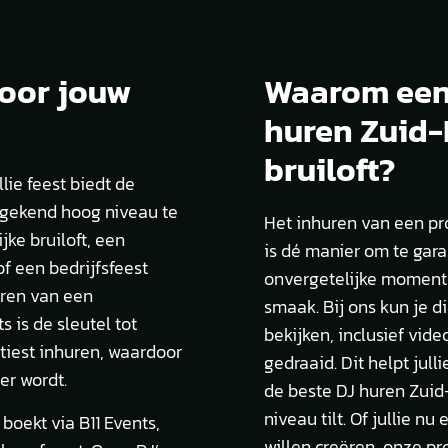
oor jouw
Waarom een 
huren Zuid-
bruiloft?
lie feest biedt de
ngekend hoog niveau te
Het inhuren van een pro
jke bruiloft, een
is dé manier om te gara
of een bedrijfsfeest
onvergetelijke momente
uren van een
smaak. Bij ons kun je di
s is de sleutel tot
bekijken, inclusief vid
rtiest inhuren, waardoor
gedraaid. Dit helpt ju
er wordt.
de beste DJ huren Zuid-
niveau tilt. Of jullie n
boekt via B11 Events,
willen creëren, onze pr