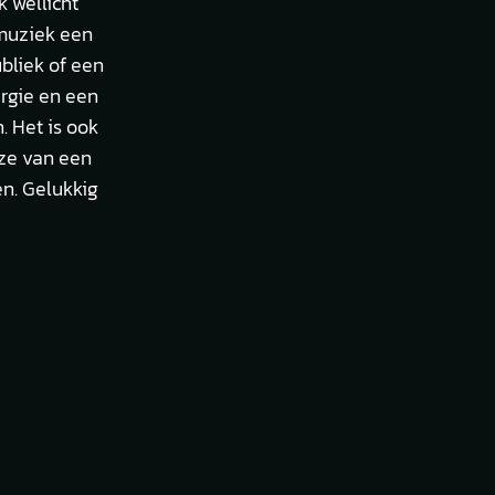
 wellicht
emuziek een
bliek of een
ergie en een
. Het is ook
uze van een
en. Gelukkig