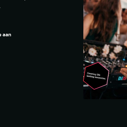
.
e aan