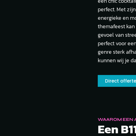
een chic cockta
perfect. Met zi
energieke en mo
themafeest kan 
gevoel van stree
perfect voor ee
genre sterk afha
kunnen wij je d
Direct offer
WAAROM EEN A
Een B11