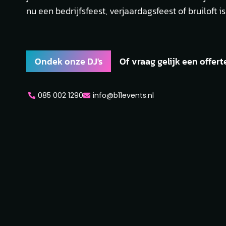
nu een bedrijfsfeest, verjaardagsfeest of bruiloft is
Ondek onze DJ's
Of vraag gelijk een offert
085 002 1290
info@b11events.nl