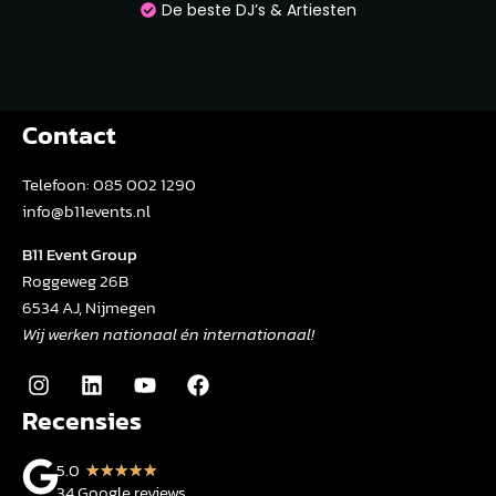
De beste DJ’s & Artiesten
Contact
Telefoon:
085 002 1290
info@b11events.nl
B11 Event Group
Roggeweg 26B
6534 AJ, Nijmegen
Wij werken nationaal én internationaal!
Recensies
5.0
★
★
★
★
★
34 Google reviews