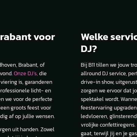
rabant voor
Welke servic
DJ?
dhoven, Brabant, of
Bij B11 tillen we jouw 
avond.
Onze DJ’s,
die
allround DJ service, pe
viering is, garanderen
drive-in show, uitgerus
rofessionele licht- en
zorgen we ervoor dat jo
en we voor de perfecte
spektakel wordt. Wannee
 een groots feest voor
feestervaring upgraden
ig af op jullie wensen.
ledvloeren, glinsteren
vrolijke confettiregens
rgen uit handen. Zowel
gaat, terwijl jij en je 