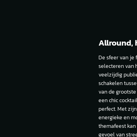
Allround, 
De sfeer van je
selecteren van h
veelzijdig publi
schakelen tusse
van de grootste 
een chic cockta
perfect. Met zi
energieke en mo
themafeest kan 
gevoel van stree