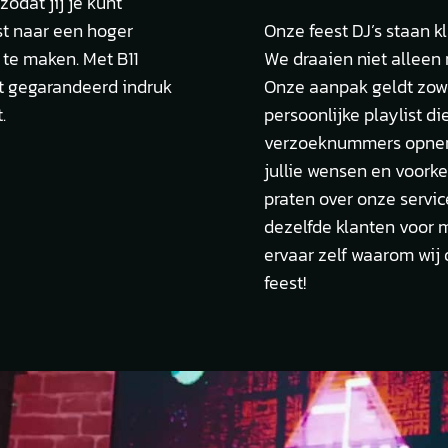
odat jij je kunt
est naar een hoger
Onze feest DJ’s staan k
 te maken. Met B11
We draaien niet alleen
t gegarandeerd indruk
Onze aanpak geldt zowe
.
persoonlijke playlist d
verzoeknummers opneme
jullie wensen en voorke
praten over onze serv
dezelfde klanten voor 
ervaar zelf waarom wij 
feest!