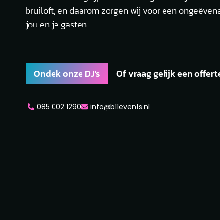
bruiloft, en daarom zorgen wij voor een ongeëven
jou en je gasten.
Ondek onze DJ's
Of vraag gelijk een offert
085 002 1290
info@b11events.nl