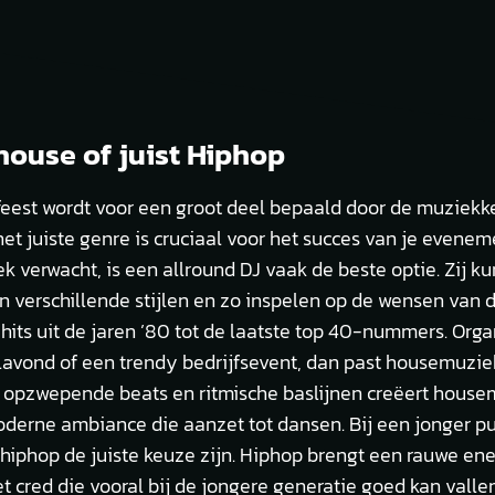
house of juist Hiphop
 feest wordt voor een groot deel bepaald door de muziekk
et juiste genre is cruciaal voor het succes van je eveneme
ek verwacht, is een allround DJ vaak de beste optie. Zij 
n verschillende stijlen en zo inspelen op de wensen van d
hits uit de jaren ’80 tot de laatste top 40-nummers. Orga
ilavond of een trendy bedrijfsevent, dan past housemuziek
jn opzwepende beats en ritmische baslijnen creëert hous
derne ambiance die aanzet tot dansen. Bij een jonger pu
hiphop de juiste keuze zijn. Hiphop brengt een rauwe en
t cred die vooral bij de jongere generatie goed kan vallen