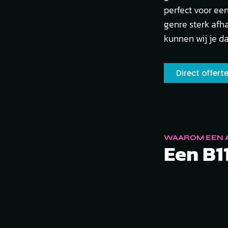
perfect voor ee
genre sterk afha
kunnen wij je d
Direct offer
WAAROM EEN A
Een B11