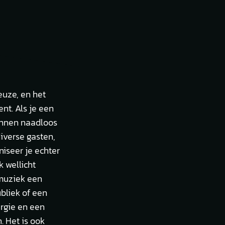
euze, en het
nt. Als je een
kunnen naadloos
iverse gasten,
niseer je echter
 wellicht
emuziek een
bliek of een
ergie en een
. Het is ook