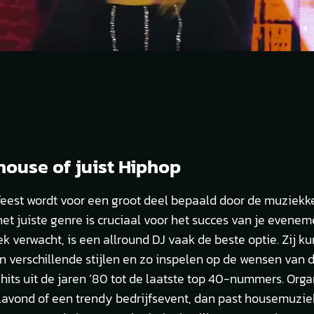
house of juist Hiphop
 feest wordt voor een groot deel bepaald door de muziekk
et juiste genre is cruciaal voor het succes van je eveneme
ek verwacht, is een allround DJ vaak de beste optie. Zij 
n verschillende stijlen en zo inspelen op de wensen van d
hits uit de jaren ’80 tot de laatste top 40-nummers. Orga
ilavond of een trendy bedrijfsevent, dan past housemuziek