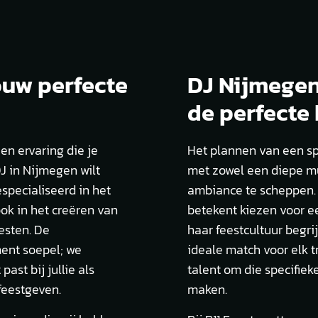
ouw perfecte
DJ Nijmegen
de perfecte
en ervaring die je
Het plannen van een sp
J in Nijmegen wilt
met zowel een diepe mu
especialiseerd in het
ambiance te scheppen. 
ok in het creëren van
betekent kiezen voor ee
esten. De
haar feestcultuur begri
ent soepel; we
ideale match voor elk 
ast bij jullie als
talent om die specifieke
feestgeven.
maken.