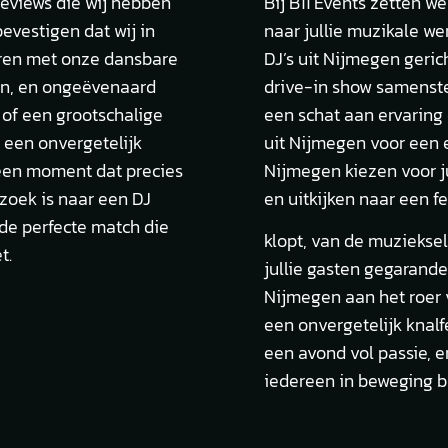
 reviews die wij hebben
Bij B11 Events zetten we
vestigen dat wij in
naar jullie muzikale w
eren met onze dansbare
DJ’s uit Nijmegen geri
en, en ongeëvenaard
drive-in show samenstel
 of een grootschalige
een schat aan ervaring 
t een onvergetelijk
uit Nijmegen voor een 
een moment dat precies
Nijmegen kiezen voor j
 zoek is naar een DJ
en uitkijken naar een f
 de perfecte match die
klopt, van de muzieksel
t.
jullie gasten gegarand
Nijmegen aan het roer va
een onvergetelijk knalf
een avond vol passie, 
iedereen in beweging b