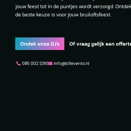
jouw feest tot in de puntjes wordt verzorgd. Ontd
de beste keuze is voor jouw bruiloftsfeest.
Ondek onze DJ's
Of vraag gelijk een offert
085 002 1290
info@b11events.nl