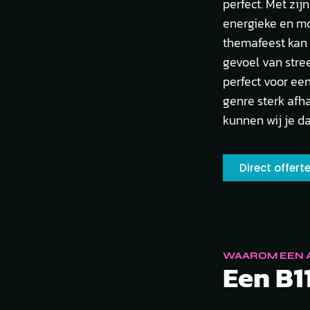
perfect. Met zi
energieke en mo
themafeest kan 
gevoel van stree
perfect voor ee
genre sterk afha
kunnen wij je d
Direct offer
WAAROM EEN A
Een B11