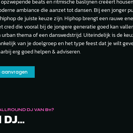
jn opzwepende beats en ritmische baslijnen creëert hous
derne ambiance die aanzet tot dansen. Bij een jonger pu
hiphop de juiste keuze zijn. Hiphop brengt een rauwe en
t cred die vooral bij de jongere generatie goed kan vallen
n urban thema of een danswedstrijd. Uiteindelijk is de ke
nkelijk van je doelgroep en het type feest dat je wilt gev
aarbij erg goed helpen & adviseren.
te aanvragen
LLROUND DJ VAN B11?
 DJ...