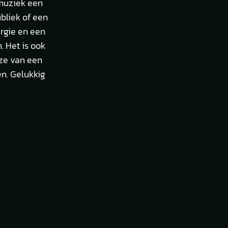
emuziek een
bliek of een
ergie en een
. Het is ook
uze van een
en. Gelukkig