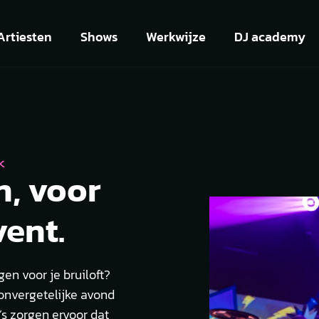
Artiesten
Shows
Werkwijze
DJ academy
K
n, voor
vent.
en voor je bruiloft?
 onvergetelijke avond
’s zorgen ervoor dat