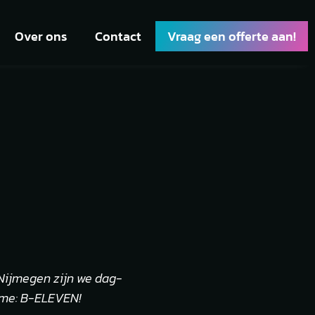
Over ons
Contact
Vraag een offerte aan!
n Nijmegen zijn we dag-
name: B-ELEVEN!