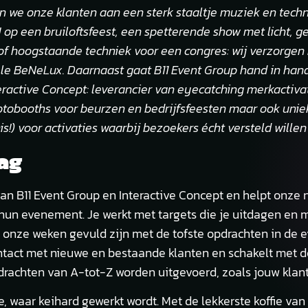
en we onze klanten aan een sterk staaltje muziek en tec
 op een bruiloftsfeest, een spetterende show met licht, ge
of hoogstaande techniek voor een congres: wij verzorgen
e BeNeLux. Daarnaast gaat B11 Event Group hand in han
ractive Concept: leverancier van eyecatching merkactiv
photobooths voor beurzen en bedrijfsfeesten maar ook uni
!) voor activaties waarbij bezoekers écht versteld willen
ag
 van B11 Event Group en Interactive Concept en helpt onz
hun evenement. Je werkt met targets die je uitdagen en m
t onze weken gevuld zijn met de tofste opdrachten in de
 contact met nieuwe en bestaande klanten en schakelt met
rachten van A-tot-Z worden uitgevoerd, zoals jouw klant 
e, waar keihard gewerkt wordt. Met de lekkerste koffie va