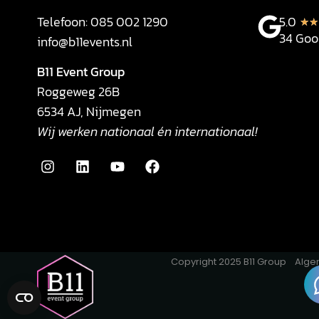
Telefoon:
085 002 1290
5.0
★
★
34 Goo
info@b11events.nl
B11 Event Group
Roggeweg 26B
6534 AJ, Nijmegen
Wij werken nationaal én internationaal!
Copyright 2025 B11 Group
Alge