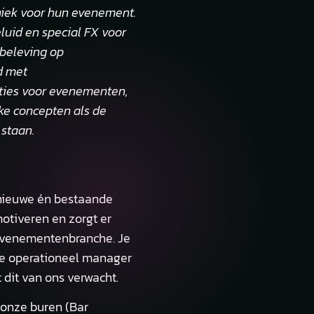
hniek voor hun evenement.
luid en special FX voor
 beleving op
d met
aties voor evenementen,
eke concepten als de
 staan.
e nieuwe én bestaande
otiveren en zorgt er
 evenementenbranche. Je
 de operationeel manager
dit van ons verwacht.
n onze buren (Bar