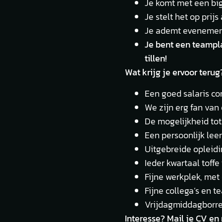
Je komt met een big
Je stelt het op prij
Je ademt evenement
Je bent een teampla
tillen!
Wat krijg je ervoor terug
Een goed salaris co
We zijn erg fan van 
De mogelijkheid tot 
Een persoonlijk lee
Uitgebreide opleid
Ieder kwartaal toffe
Fijne werkplek, me
Fijne collega’s en 
Vrijdagmiddagborrel
Interesse? Mail je CV en 