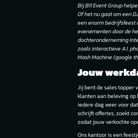
Bij B11 Event Group help
Of het nu gaat om een DJ
een enorm bedrijfsfeest 
evenementen door de hel
dochteronderneming Inte
zoals interactieve A.I. 
Mash Machine (google this
Jouw werkd
Jij bent de sales topper
klanten aan beleving op 
iedere dag weer voor da
schrijft offertes, zoekt
zodat jouw verkochte opd
Ons kantoor is een feestj