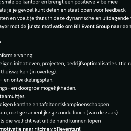
 smile op kantoor en brengt een positieve vibe mee
s als je je gevoel kunt delen en staat open voor feedback
en en voelt je thuis in deze dynamische en uitdagende 
yer met de juiste motivatie om B11 Event Group naar een
?
nform ervaring.
eigen initiatieven, projecten, bedrijfsoptimalisaties. Die r
thuiswerken (in overleg).
r- en ontwikkelingsplan.
ings- en doorgroeimogelijkheden.
 teamuitjes.
t eigen kantine en tafeltenniskampioenschappen
team, met gezamenlijke gezonde lunch (van de zaak)
s die wellicht wat uit de hand kunnen lopen
motivatie naar ritchie@b11events.nl!