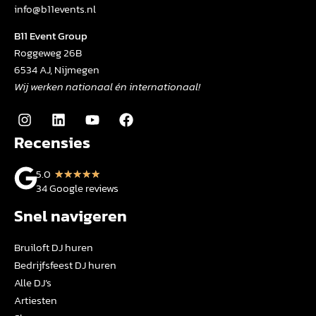
info@b11events.nl
B11 Event Group
Roggeweg 26B
6534 AJ, Nijmegen
Wij werken nationaal én internationaal!
Recensies
5.0
★
★
★
★
★
34 Google reviews
Snel navigeren
Bruiloft DJ huren
Bedrijfsfeest DJ huren
Alle DJ’s
Artiesten