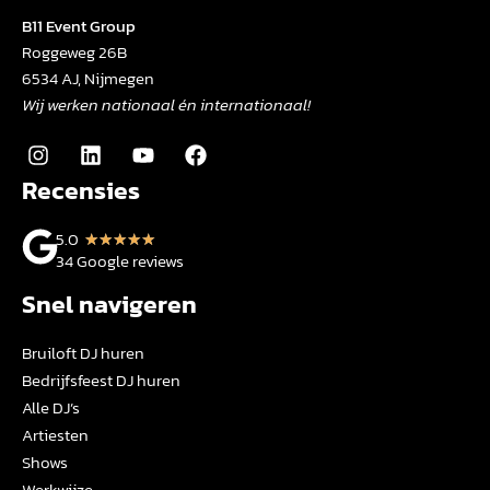
B11 Event Group
Roggeweg 26B
6534 AJ, Nijmegen
Wij werken nationaal én internationaal!
Recensies
5.0
★
★
★
★
★
34 Google reviews
Snel navigeren
Bruiloft DJ huren
Bedrijfsfeest DJ huren
Alle DJ’s
Artiesten
Shows
Werkwijze